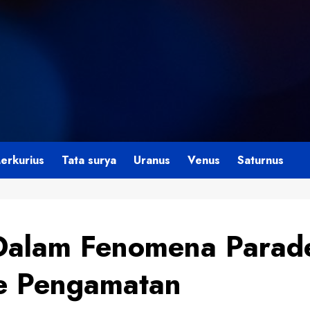
erkurius
Tata surya
Uranus
Venus
Saturnus
 Dalam Fenomena Parad
e Pengamatan