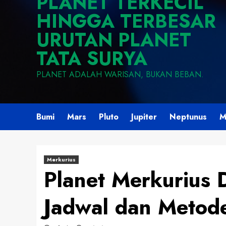
PLANET TERKECIL
HINGGA TERBESAR
URUTAN PLANET
TATA SURYA
PLANET ADALAH WARISAN, BUKAN BEBAN.
Bumi
Mars
Pluto
Jupiter
Neptunus
M
Merkurius
Planet Merkurius
Jadwal dan Metod