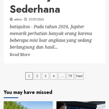
Sederhana
admin
27/07/2026
batiquitos - Pada tahun 2026, Jupiter
menarik perhatian banyak orang karena
beberapa misi luar angkasa yang sedang
berlangsung dan hasil...
Read More
Posts
1
2
3
4
…
79
Next
pagination
You may have missed