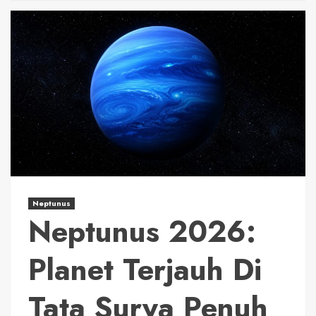
Neptunus
Neptunus 2026:
Planet Terjauh Di
Tata Surya Penuh