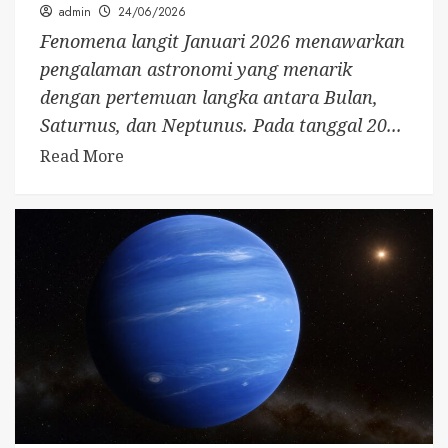
admin
24/06/2026
Fenomena langit Januari 2026 menawarkan
pengalaman astronomi yang menarik
dengan pertemuan langka antara Bulan,
Saturnus, dan Neptunus. Pada tanggal 20...
Read More