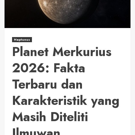
Neptunus
Planet Merkurius
2026: Fakta
Terbaru dan
Karakteristik yang
Masih Diteliti
Ilmuwan