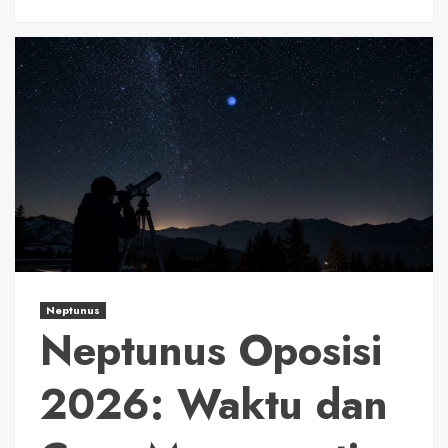
Neptunus
Neptunus Oposisi
2026: Waktu dan