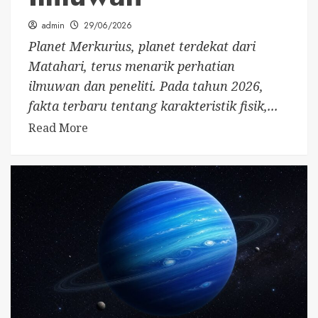
admin
29/06/2026
Planet Merkurius, planet terdekat dari
Matahari, terus menarik perhatian
ilmuwan dan peneliti. Pada tahun 2026,
fakta terbaru tentang karakteristik fisik,...
Read More