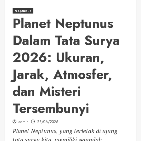
Neptunus
Planet Neptunus
Dalam Tata Surya
2026: Ukuran,
Jarak, Atmosfer,
dan Misteri
Tersembunyi
admin
23/06/2026
Planet Neptunus, yang terletak di ujung
tata surya kita, memiliki sejumlah