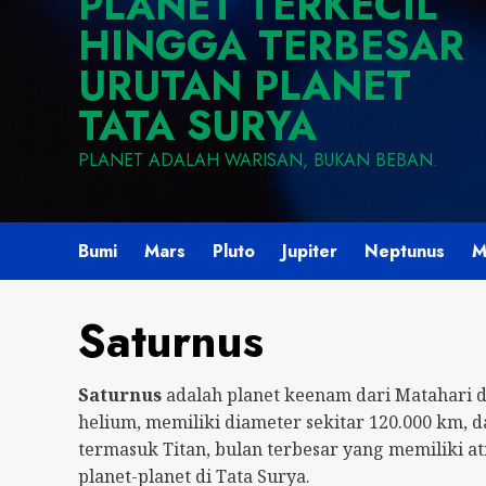
PLANET TERKECIL
HINGGA TERBESAR
URUTAN PLANET
TATA SURYA
PLANET ADALAH WARISAN, BUKAN BEBAN.
Bumi
Mars
Pluto
Jupiter
Neptunus
M
Saturnus
Saturnus
adalah planet keenam dari Matahari da
helium, memiliki diameter sekitar 120.000 km, 
termasuk Titan, bulan terbesar yang memiliki at
planet-planet di Tata Surya.