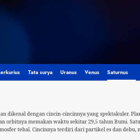
erkurius
Tata surya
Uranus
Venus
Saturnus
n dikenal dengan cincin-cincinnya yang spektakuler. Plane
dan orbitnya memakan waktu sekitar 29,5 tahun Bumi. Satu
mosfer tebal. Cincinnya terdiri dari partikel es dan deb