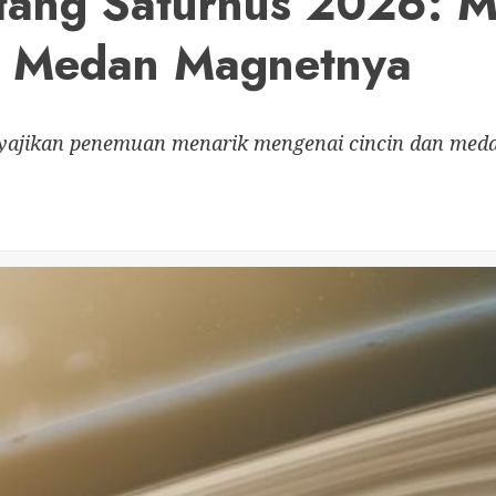
ntang Saturnus 2026:
an Medan Magnetnya
yajikan penemuan menarik mengenai cincin dan medan 