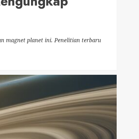
 Mengungkap
magnet planet ini. Penelitian terbaru