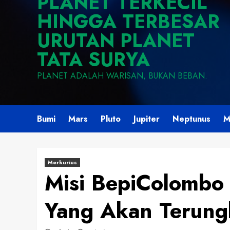
PLANET TERKECIL
HINGGA TERBESAR
URUTAN PLANET
TATA SURYA
PLANET ADALAH WARISAN, BUKAN BEBAN.
Bumi
Mars
Pluto
Jupiter
Neptunus
M
Merkurius
Misi BepiColombo
Yang Akan Terun