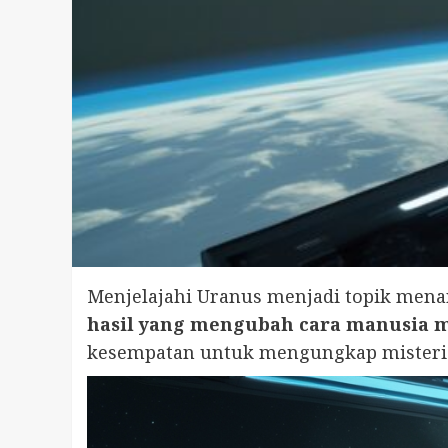
Menjelajahi Uranus menjadi topik menar
hasil yang mengubah cara manusia m
kesempatan untuk mengungkap misteri 