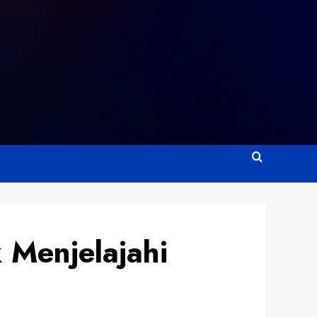
 Menjelajahi