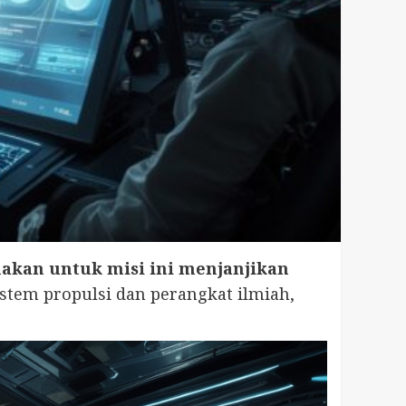
akan untuk misi ini menjanjikan
tem propulsi dan perangkat ilmiah,