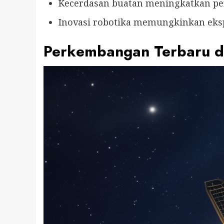
Kecerdasan buatan meningkatkan pen
Inovasi robotika memungkinkan eksp
Perkembangan Terbaru da