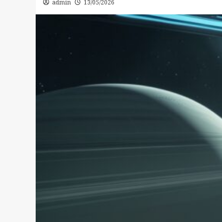
admin
13/05/2026