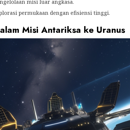
gelolaan misi luar angkasa.
lorasi permukaan dengan efisiensi tinggi.
lam Misi Antariksa ke Uranus