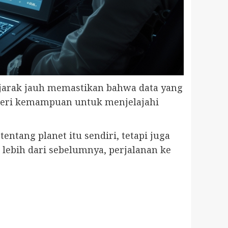
 jarak jauh memastikan bahwa data yang
mberi kemampuan untuk menjelajahi
tang planet itu sendiri, tetapi juga
 lebih dari sebelumnya, perjalanan ke