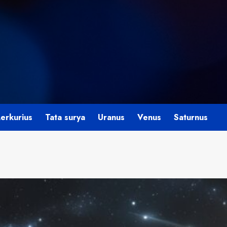
erkurius
Tata surya
Uranus
Venus
Saturnus