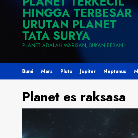
PLANET TERKECIL
HINGGA TERBESAR
URUTAN PLANET
TATA SURYA
PLANET ADALAH WARISAN, BUKAN BEBAN.
Bumi
Mars
Pluto
Jupiter
Neptunus
M
Planet es raksasa