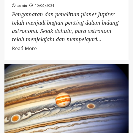
admin
10/06/2024
Pengamatan dan penelitian planet Jupiter
telah menjadi bagian penting dalam bidang
astronomi. Sejak dahulu, para astronom
telah menjelajahi dan mempelajari...
Read More