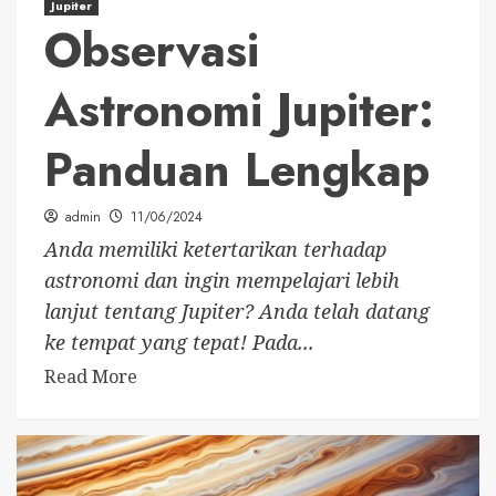
Jupiter
Observasi
Astronomi Jupiter:
Panduan Lengkap
admin
11/06/2024
Anda memiliki ketertarikan terhadap
astronomi dan ingin mempelajari lebih
lanjut tentang Jupiter? Anda telah datang
ke tempat yang tepat! Pada...
Read More