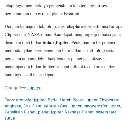
tetapi juga memperkaya pengetahuan kita tentang proses
pembentukan dan evolusi planet besar ini.
eksplorasi
Dengan kemajuan teknologi, misi
seperti misi Europa
Clipper dari NASA diharapkan dapat mengungkap rahasia yang
bulan Jupiter
disimpan oleh bulan-
. Penelitian ini berpotensi
membuka jalan bagi penemuan baru dalam astrobiologi serta
pemahaman yang lebih baik tentang planet gas raksasa,
menempatkan bulan Jupiter sebagai titik fokus dalam eksplorasi
luar angkasa di masa depan.
Categories:
Jupiter
Tags:
atmosfer jupiter
,
Badai Merah Besar Jupiter
,
Eksplorasi
Angkasa
,
Gas Giant
,
Kepulan Gas Jupiter
,
magnetosfer jupiter
,
Penelitian Planet
,
planet jupiter
,
Raksasa Planet
,
sistem tata
surya