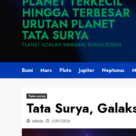
PLANET TERKECIL
HINGGA TERBESAR
URUTAN PLANET
TATA SURYA
PLANET ADALAH WARISAN, BUKAN BEBAN.
Bumi
Mars
Pluto
Jupiter
Neptunus
M
Tata surya
Tata Surya, Galak
admin
12/07/2024