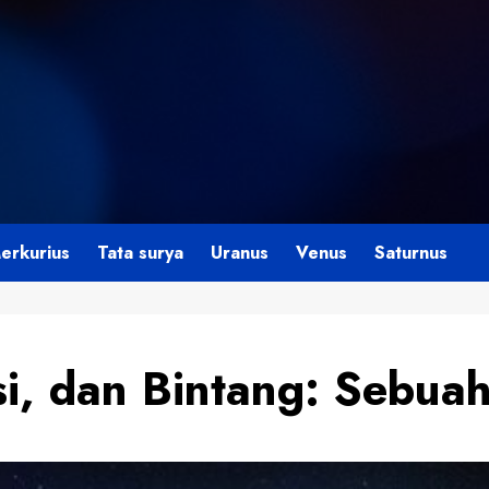
erkurius
Tata surya
Uranus
Venus
Saturnus
si, dan Bintang: Sebua