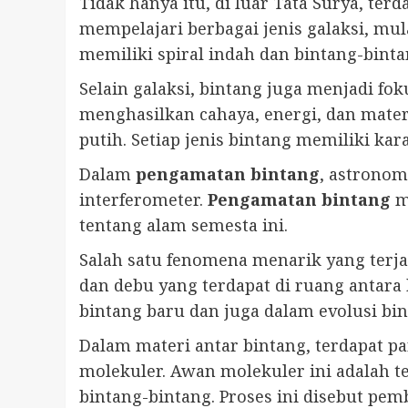
Tidak hanya itu, di luar Tata Surya, terd
mempelajari berbagai jenis galaksi, mula
memiliki spiral indah dan bintang-bint
Selain galaksi, bintang juga menjadi f
menghasilkan cahaya, energi, dan materi
putih. Setiap jenis bintang memiliki ka
Dalam
pengamatan bintang
, astronom
interferometer.
Pengamatan bintang
me
tentang alam semesta ini.
Salah satu fenomena menarik yang terjad
dan debu yang terdapat di ruang antar
bintang baru dan juga dalam evolusi bin
Dalam materi antar bintang, terdapat p
molekuler. Awan molekuler ini adalah 
bintang-bintang. Proses ini disebut pe