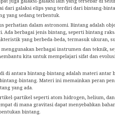
apat juga galaksi-galaksi lain yang tersebar di sel
i dari galaksi elips yang terdiri dari bintang-bint
ang yang sedang terbentuk.
okus perhatian dalam astronomi. Bintang adalah ob
. Ada berbagai jenis bintang, seperti bintang raks
rakteristik yang berbeda-beda, termasuk ukuran, s
 menggunakan berbagai instrumen dan teknik, sepe
mbantu kita untuk mempelajari sifat dan evolusi
i di antara bintang-bintang adalah materi antar b
a bintang-bintang. Materi ini memainkan peran p
tang yang ada.
artikel-partikel seperti atom hidrogen, helium,
tempat di mana gravitasi dapat menyebabkan bah
mbentukan bintang.