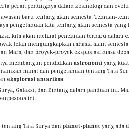
r, serta peran pentingnya dalam kosmologi dan evolu
wasan baru tentang alam semesta. Temuan-temua
ya pengetahuan kita tentang alam semesta yang l
aksi, kita akan melihat penemuan terbaru dalam
e
awak telah mengungkapkan rahasia alam semesta
han Mars, dan proyek-proyek eksplorasi masa depa
gnya membangun pendidikan
astronomi
yang kuat
namkan minat dan pengetahuan tentang Tata Surya
pan
eksplorasi antariksa
.
 Surya, Galaksi, dan Bintang dalam panduan ini. M
empesona ini.
i tentang Tata Surya dan
planet-planet
yang ada d