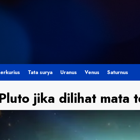
erkurius
Tata surya
Uranus
Venus
Saturnus
uto jika dilihat mata t