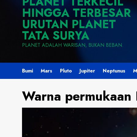
PLANET TERKECIL
HINGGA TERBESAR
URUTAN PLANET
TATA SURYA
PLANET ADALAH WARISAN, BUKAN BEBAN.
Bumi
Mars
Pluto
Jupiter
Neptunus
M
Warna permukaan Pl