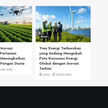
Bumi
Inovasi
Tren Energi Terbarukan
Pertanian
yang Sedang Mengubah
Meningkatkan
Peta Konsumsi Energi
 Pangan Dunia
Global dengan Inovasi
Terkini
3/08/2026
admin
02/08/2026