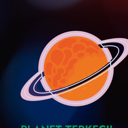
Skip
to
content