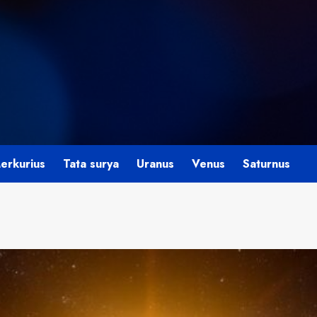
erkurius
Tata surya
Uranus
Venus
Saturnus