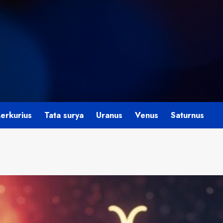
erkurius
Tata surya
Uranus
Venus
Saturnus