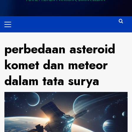
Primary
Menu
perbedaan asteroid
komet dan meteor
dalam tata surya