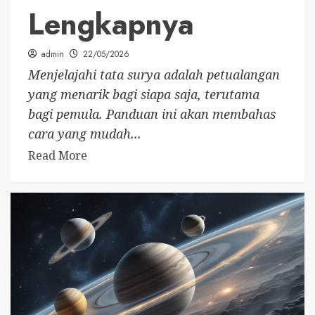
Lengkapnya
admin
22/05/2026
Menjelajahi tata surya adalah petualangan
yang menarik bagi siapa saja, terutama
bagi pemula. Panduan ini akan membahas
cara yang mudah...
Read More