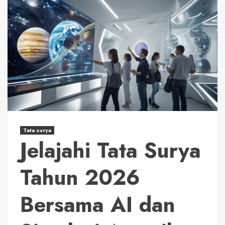
Tata surya
Jelajahi Tata Surya
Tahun 2026
Bersama AI dan