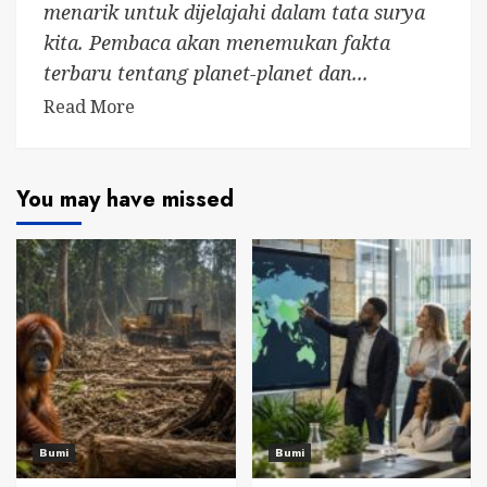
menarik untuk dijelajahi dalam tata surya
kita. Pembaca akan menemukan fakta
terbaru tentang planet-planet dan...
Read More
You may have missed
Bumi
Bumi