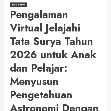
Tata surya
Pengalaman
Virtual Jelajahi
Tata Surya Tahun
2026 untuk Anak
dan Pelajar:
Menyusun
Pengetahuan
Astronomi Dengan