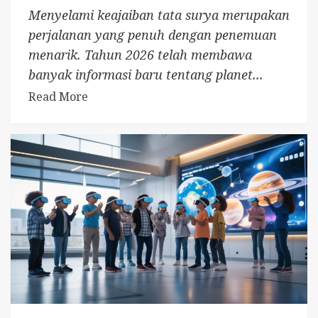
Menyelami keajaiban tata surya merupakan
perjalanan yang penuh dengan penemuan
menarik. Tahun 2026 telah membawa
banyak informasi baru tentang planet...
Read More