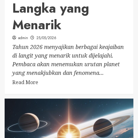
Langka yang
Menarik
admin
25/05/2026
Tahun 2026 menyajikan berbagai keajaiban
di langit yang menarik untuk dijelajahi.
Pembaca akan menemukan urutan planet
yang menakjubkan dan fenomena...
Read More