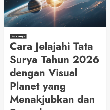
Tata surya
Cara Jelajahi Tata
Surya Tahun 2026
dengan Visual
Planet yang
Menakjubkan dan