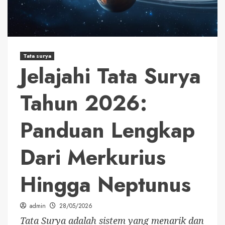
Tata surya
Jelajahi Tata Surya
Tahun 2026:
Panduan Lengkap
Dari Merkurius
Hingga Neptunus
admin
28/05/2026
Tata Surya adalah sistem yang menarik dan