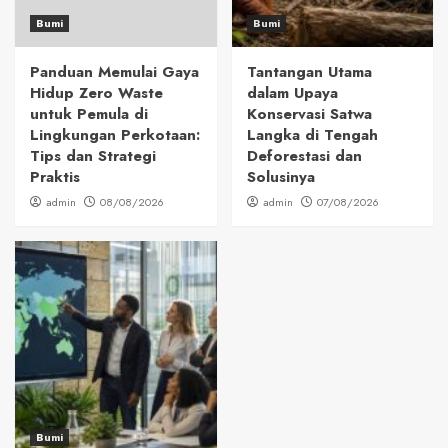
Bumi
Bumi
Panduan Memulai Gaya
Tantangan Utama
Hidup Zero Waste
dalam Upaya
untuk Pemula di
Konservasi Satwa
Lingkungan Perkotaan:
Langka di Tengah
Tips dan Strategi
Deforestasi dan
Praktis
Solusinya
admin
08/08/2026
admin
07/08/2026
Bumi