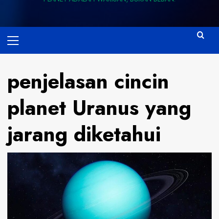
Primary
Menu
penjelasan cincin
planet Uranus yang
jarang diketahui