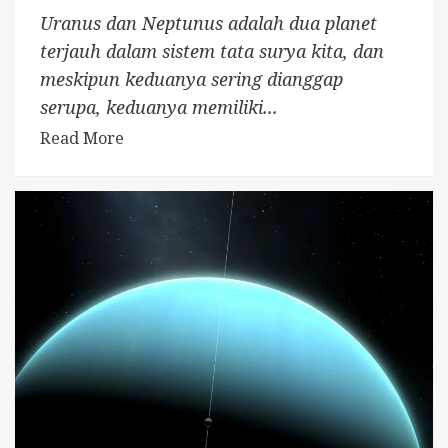
Uranus dan Neptunus adalah dua planet
terjauh dalam sistem tata surya kita, dan
meskipun keduanya sering dianggap
serupa, keduanya memiliki...
Read More