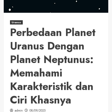
Uranus
Perbedaan Planet
Uranus Dengan
Planet Neptunus:
Memahami
Karakteristik dan
Ciri Khasnya
admin
08/09/2025