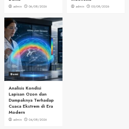
admin
06/08/2026
admin
05/08/2026
Bumi
Analisis Kondisi
Lapisan Ozon dan
Dampaknya Terhadap
Cuaca Ekstrem di Era
Modern
admin
04/08/2026