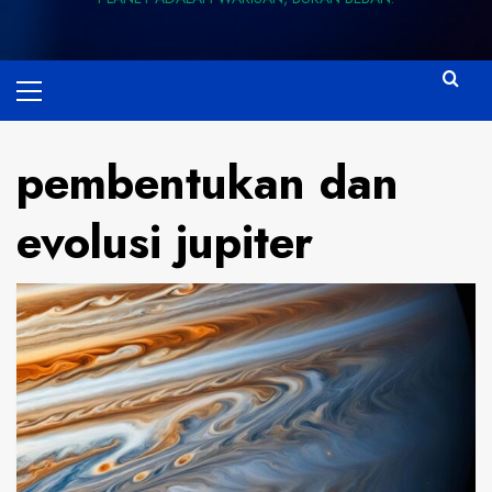
Primary
Menu
pembentukan dan
evolusi jupiter