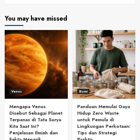
You may have missed
Venus
Bumi
Mengapa Venus
Panduan Memulai Gaya
Disebut Sebagai Planet
Hidup Zero Waste
Terpanas di Tata Surya
untuk Pemula di
Kita Saat Ini?
Lingkungan Perkotaan:
Penjelasan Ilmiah dan
Tips dan Strategi
Fakta Menarik
Praktis