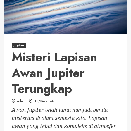
Jupiter
Misteri Lapisan
Awan Jupiter
Terungkap
admin
13/04/2024
Awan Jupiter telah lama menjadi benda
misterius di alam semesta kita. Lapisan
awan yang tebal dan kompleks di atmosfer