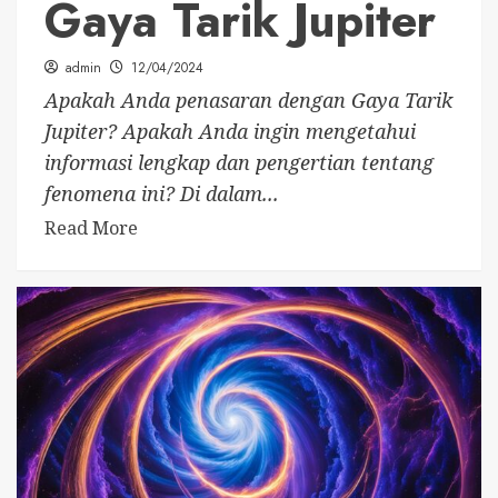
Gaya Tarik Jupiter
admin
12/04/2024
Apakah Anda penasaran dengan Gaya Tarik
Jupiter? Apakah Anda ingin mengetahui
informasi lengkap dan pengertian tentang
fenomena ini? Di dalam...
Read More