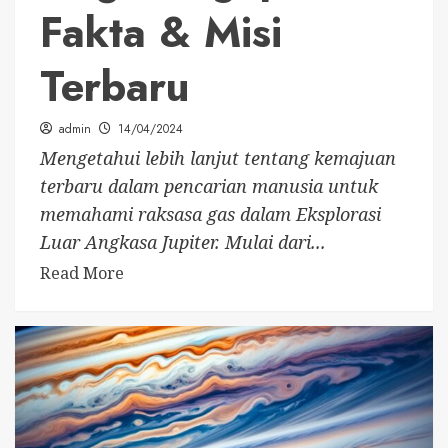
Fakta & Misi
Terbaru
admin
14/04/2024
Mengetahui lebih lanjut tentang kemajuan
terbaru dalam pencarian manusia untuk
memahami raksasa gas dalam Eksplorasi
Luar Angkasa Jupiter. Mulai dari...
Read More