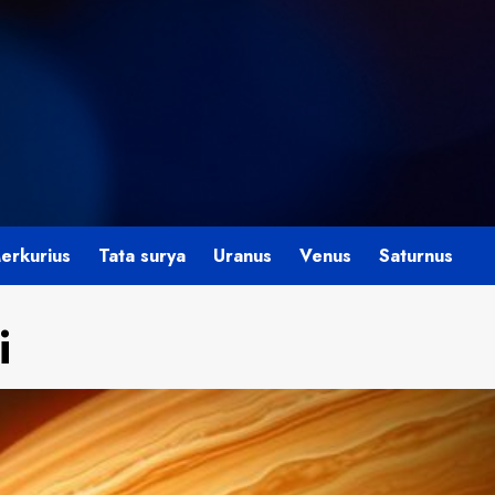
erkurius
Tata surya
Uranus
Venus
Saturnus
i