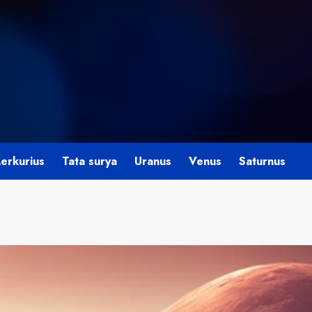
erkurius
Tata surya
Uranus
Venus
Saturnus