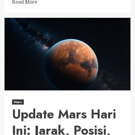
Read More
Mars
Update Mars Hari
Ini: Jarak, Posisi,