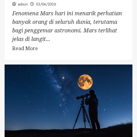
admin
03/04/2026
Fenomena Mars hari ini menarik perhatian
banyak orang di seluruh dunia, terutama
bagi penggemar astronomi. Mars terlihat
jelas di langit...
Read More