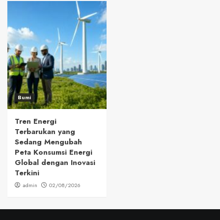
Bumi
Tren Energi
Terbarukan yang
Sedang Mengubah
Peta Konsumsi Energi
Global dengan Inovasi
Terkini
admin
02/08/2026