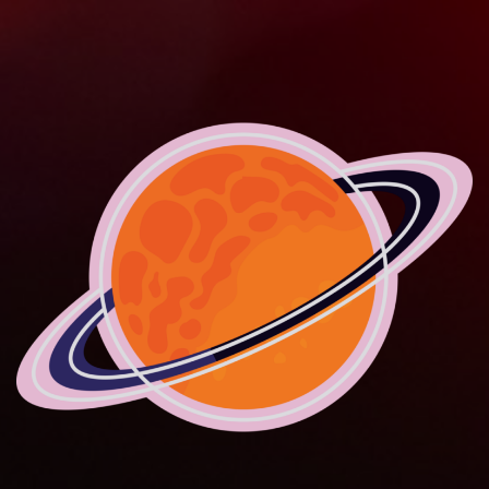
Skip
to
content