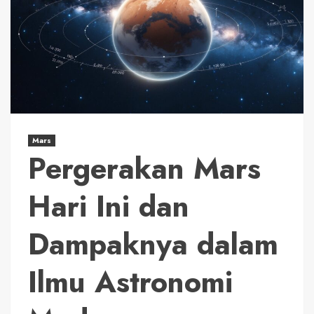
Mars
Pergerakan Mars
Hari Ini dan
Dampaknya dalam
Ilmu Astronomi