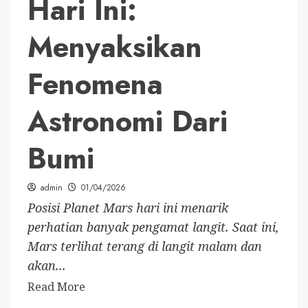
Hari Ini:
Menyaksikan
Fenomena
Astronomi Dari
Bumi
admin
01/04/2026
Posisi Planet Mars hari ini menarik
perhatian banyak pengamat langit. Saat ini,
Mars terlihat terang di langit malam dan
akan...
Read More