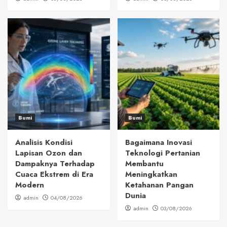
Bumi
Bumi
Analisis Kondisi
Bagaimana Inovasi
Lapisan Ozon dan
Teknologi Pertanian
Dampaknya Terhadap
Membantu
Cuaca Ekstrem di Era
Meningkatkan
Modern
Ketahanan Pangan
Dunia
admin
04/08/2026
admin
03/08/2026