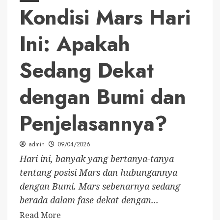
Kondisi Mars Hari
Ini: Apakah
Sedang Dekat
dengan Bumi dan
Penjelasannya?
admin
09/04/2026
Hari ini, banyak yang bertanya-tanya
tentang posisi Mars dan hubungannya
dengan Bumi. Mars sebenarnya sedang
berada dalam fase dekat dengan...
Read More