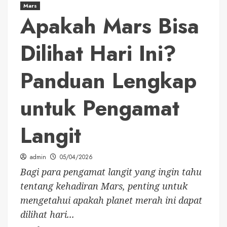
Mars
Apakah Mars Bisa
Dilihat Hari Ini?
Panduan Lengkap
untuk Pengamat
Langit
admin
05/04/2026
Bagi para pengamat langit yang ingin tahu
tentang kehadiran Mars, penting untuk
mengetahui apakah planet merah ini dapat
dilihat hari...