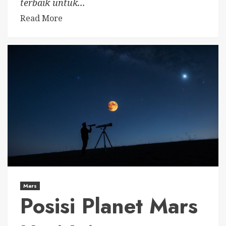
terbaik untuk...
Read More
Mars
Posisi Planet Mars