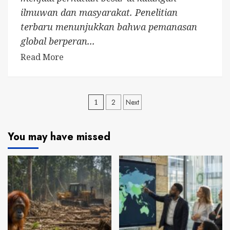
ilmuwan dan masyarakat. Penelitian
terbaru menunjukkan bahwa pemanasan
global berperan...
Read More
Posts
1
2
Next
pagination
You may have missed