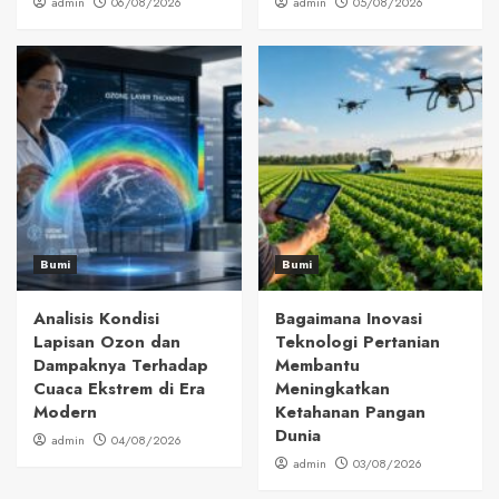
admin
06/08/2026
admin
05/08/2026
Bumi
Bumi
Analisis Kondisi
Bagaimana Inovasi
Lapisan Ozon dan
Teknologi Pertanian
Dampaknya Terhadap
Membantu
Cuaca Ekstrem di Era
Meningkatkan
Modern
Ketahanan Pangan
Dunia
admin
04/08/2026
admin
03/08/2026