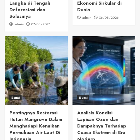
Langka di Tengah
Ekonomi Sirkular di
Deforestasi dan
Dunia
Solusinya
admin
06/08/2026
admin
07/08/2026
Bumi
Bumi
Pentingnya Restorasi
Analisis Kondisi
Hutan Mangrove Dalam
Lapisan Ozon dan
Menghadapi Kenaikan
Dampaknya Terhadap
Permukaan Air Laut Di
Cuaca Ekstrem di Era
Indonesia
Modern