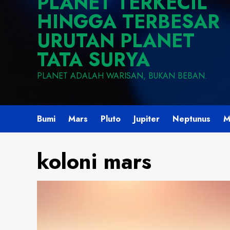
PLANET TERKECIL
HINGGA TERBESAR
URUTAN PLANET
TATA SURYA
PLANET ADALAH WARISAN, BUKAN BEBAN.
Bumi
Mars
Pluto
Jupiter
Neptunus
M
koloni mars