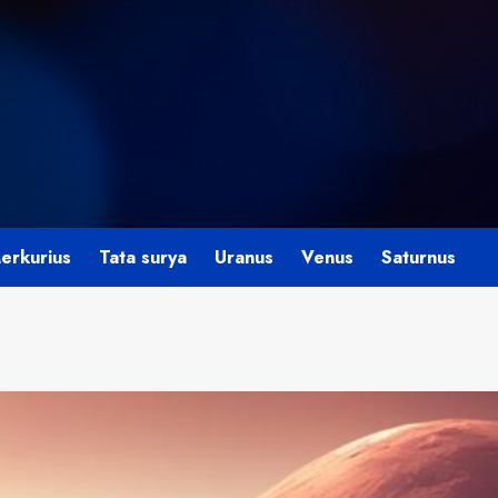
erkurius
Tata surya
Uranus
Venus
Saturnus