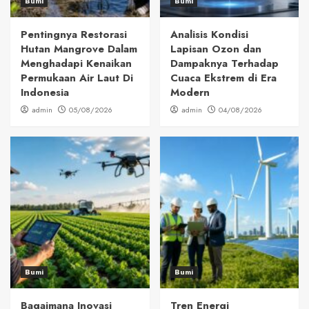
Bumi
Bumi
Pentingnya Restorasi
Analisis Kondisi
Hutan Mangrove Dalam
Lapisan Ozon dan
Menghadapi Kenaikan
Dampaknya Terhadap
Permukaan Air Laut Di
Cuaca Ekstrem di Era
Indonesia
Modern
admin
05/08/2026
admin
04/08/2026
Bumi
Bumi
Bagaimana Inovasi
Tren Energi