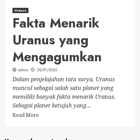
Uranus
Fakta Menarik
Uranus yang
Mengagumkan
admin
28/01/2025
Dalam penjelajahan tata surya, Uranus
muncul sebagai salah satu planet yang
memiliki banyak fakta menarik Uranus.
Sebagai planet ketujuh yang...
Read More