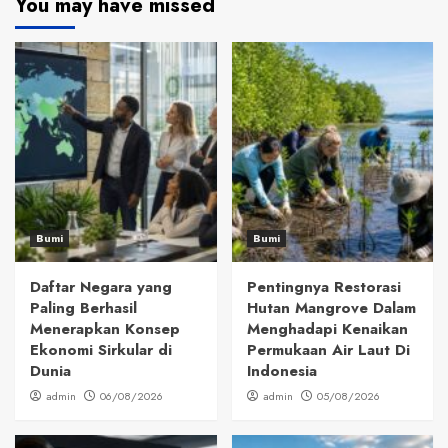
You may have missed
Bumi
Bumi
Daftar Negara yang
Pentingnya Restorasi
Paling Berhasil
Hutan Mangrove Dalam
Menerapkan Konsep
Menghadapi Kenaikan
Ekonomi Sirkular di
Permukaan Air Laut Di
Dunia
Indonesia
admin
06/08/2026
admin
05/08/2026