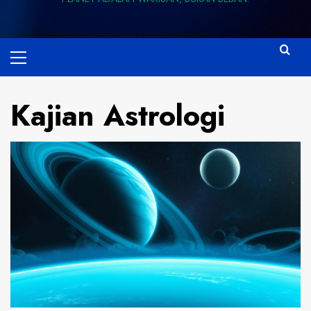
Primary
Menu
Kajian Astrologi