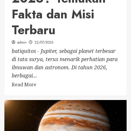
Fakta dan Misi
Terbaru
admin
22/07/2026
batiquitos - Jupiter, sebagai planet terbesar
di tata surya, terus menarik perhatian para
ilmuwan dan astronom. Di tahun 2026,
berbagai...
Read More