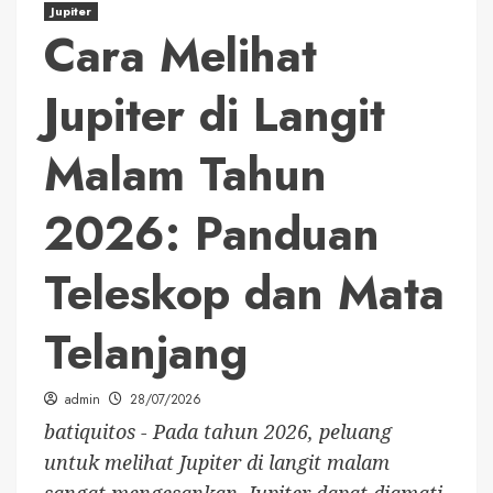
Jupiter
Cara Melihat
Jupiter di Langit
Malam Tahun
2026: Panduan
Teleskop dan Mata
Telanjang
admin
28/07/2026
batiquitos - Pada tahun 2026, peluang
untuk melihat Jupiter di langit malam