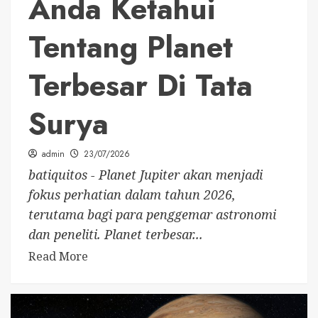
Anda Ketahui
Tentang Planet
Terbesar Di Tata
Surya
admin
23/07/2026
batiquitos - Planet Jupiter akan menjadi
fokus perhatian dalam tahun 2026,
terutama bagi para penggemar astronomi
dan peneliti. Planet terbesar...
Read More