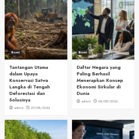
Bumi
Bumi
Tantangan Utama
Daftar Negara yang
dalam Upaya
Paling Berhasil
Konservasi Satwa
Menerapkan Konsep
Langka di Tengah
Ekonomi Sirkular di
Deforestasi dan
Dunia
Solusinya
admin
06/08/2026
admin
07/08/2026