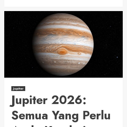
Jupiter
Jupiter 2026:
Semua Yang Perlu