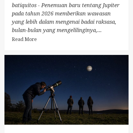
batiquitos - Penemuan baru tentang Jupiter
pada tahun 2026 memberikan wawasan
yang lebih dalam mengenai badai raksasa,
bulan-bulan yang mengelilinginya,...
Read More