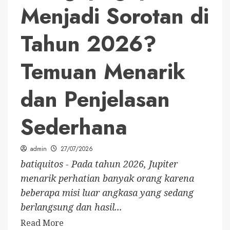
Menjadi Sorotan di
Tahun 2026?
Temuan Menarik
dan Penjelasan
Sederhana
admin
27/07/2026
batiquitos - Pada tahun 2026, Jupiter
menarik perhatian banyak orang karena
beberapa misi luar angkasa yang sedang
berlangsung dan hasil...
Read More