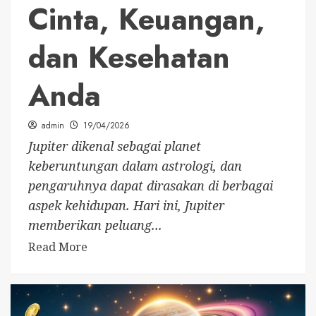
Cinta, Keuangan,
dan Kesehatan
Anda
admin
19/04/2026
Jupiter dikenal sebagai planet
keberuntungan dalam astrologi, dan
pengaruhnya dapat dirasakan di berbagai
aspek kehidupan. Hari ini, Jupiter
memberikan peluang...
Read More