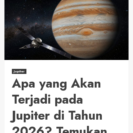
Jupiter
Apa yang Akan
Terjadi pada
Jupiter di Tahun
2026? Temukan