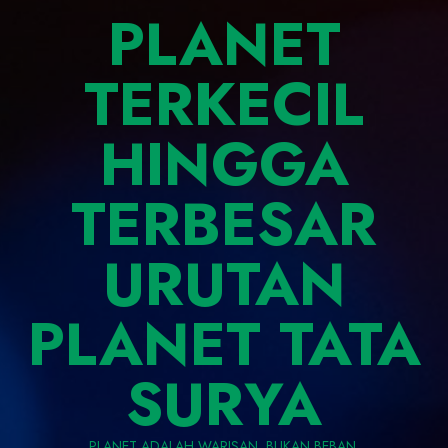
PLANET
TERKECIL
HINGGA
TERBESAR
URUTAN
PLANET TATA
SURYA
PLANET ADALAH WARISAN, BUKAN BEBAN.