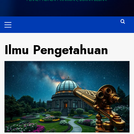
Primary
Menu
Ilmu Pengetahuan