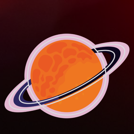
Skip
to
content