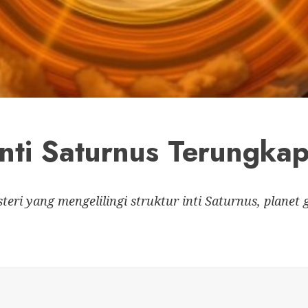
Inti Saturnus Terungka
eri yang mengelilingi struktur inti Saturnus, planet