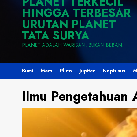
PLANET TERKECIL
HINGGA TERBESAR
URUTAN PLANET
TATA SURYA
PLANET ADALAH WARISAN, BUKAN BEBAN.
Bumi
Mars
Pluto
Jupiter
Neptunus
M
Ilmu Pengetahuan 