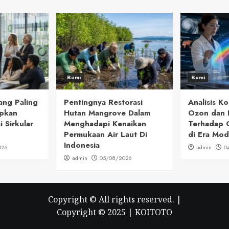
Bumi
Bumi
ang Paling
Pentingnya Restorasi
Analisis Ko
apkan
Hutan Mangrove Dalam
Ozon dan 
 Sirkular
Menghadapi Kenaikan
Terhadap 
Permukaan Air Laut Di
di Era Mod
Indonesia
026
admin
0
admin
05/08/2026
Copyright © All rights reserved.
|
Copyright © 2025 |
KOITOTO