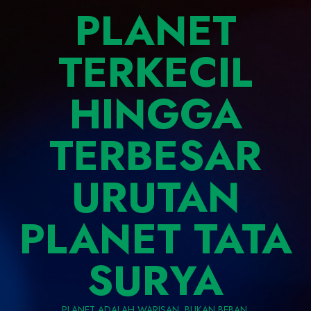
PLANET
TERKECIL
HINGGA
TERBESAR
URUTAN
PLANET TATA
SURYA
PLANET ADALAH WARISAN, BUKAN BEBAN.