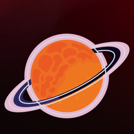
Skip
to
content