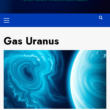
Primary
Menu
Gas Uranus