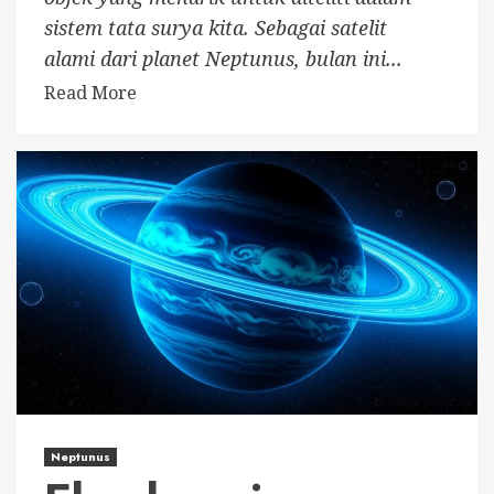
sistem tata surya kita. Sebagai satelit
alami dari planet Neptunus, bulan ini...
Read More
Neptunus