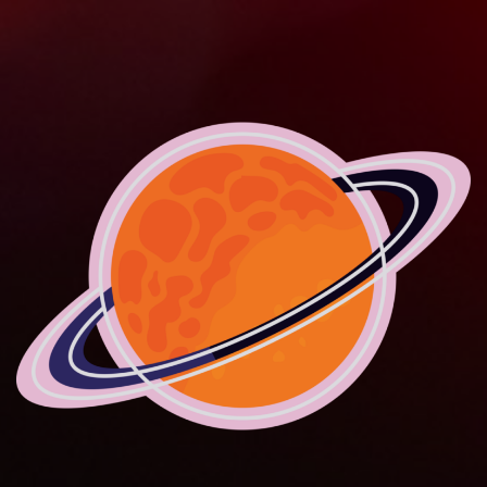
Skip
to
content