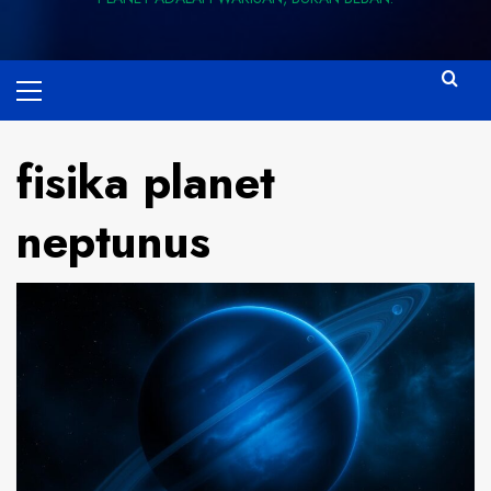
Primary
Menu
fisika planet
neptunus