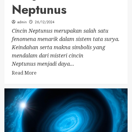
Neptunus
admin
26/12/2024
Cincin Neptunus merupakan salah satu
fenomena menarik dalam sistem tata surya.
Keindahan serta makna simbolis yang
mendalam dari misteri cincin
Neptunus menjadi daya...
Read More