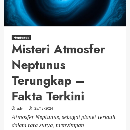
Neptunus
Misteri Atmosfer
Neptunus
Terungkap –
Fakta Terkini
admin
25/12/2024
Atmosfer Neptunus, sebagai planet terjauh
dalam tata surya, menyimpan