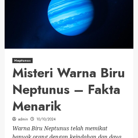
Neptunus
Misteri Warna Biru
Neptunus – Fakta
Menarik
admin
10/10/2024
Warna Biru Neptunus telah memikat
banyak orang dengan keindahan dan daya