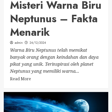
Misteri Warna Biru
Neptunus – Fakta
Menarik
admin
24/12/2024
Warna Biru Neptunus telah memikat
banyak orang dengan keindahan dan daya
pikat yang unik. Terinspirasi oleh planet
Neptunus yang memiliki warna...
Read More