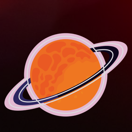
Skip
to
content