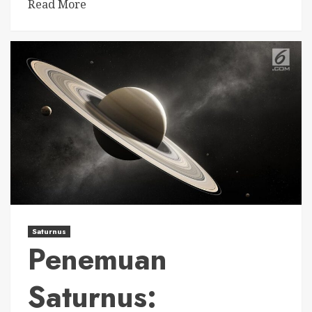
Read More
Saturnus
Penemuan
Saturnus: