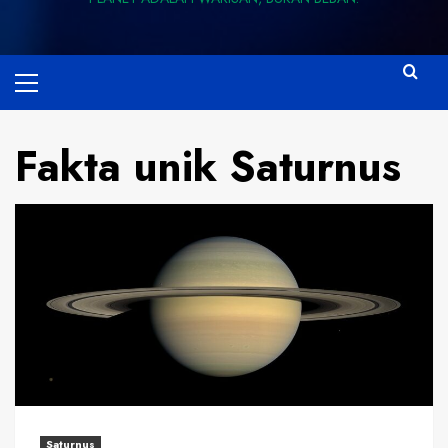
Primary
Menu
Fakta unik Saturnus
Saturnus