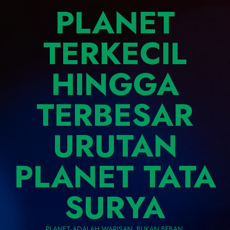
PLANET
TERKECIL
HINGGA
TERBESAR
URUTAN
PLANET TATA
SURYA
PLANET ADALAH WARISAN, BUKAN BEBAN.