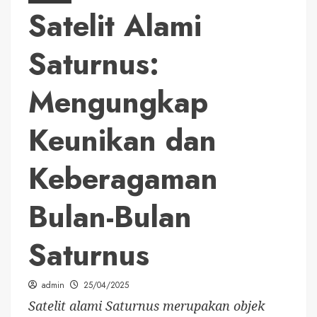
Satelit Alami
Saturnus:
Mengungkap
Keunikan dan
Keberagaman
Bulan-Bulan
Saturnus
admin
25/04/2025
Satelit alami Saturnus merupakan objek