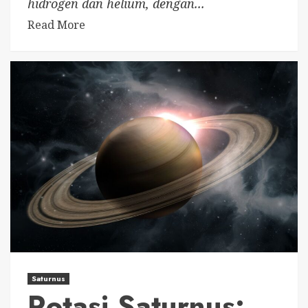
hidrogen dan helium, dengan...
Read More
Saturnus
Rotasi Saturnus: