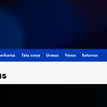
erkurius
Tata surya
Uranus
Venus
Saturnus
us