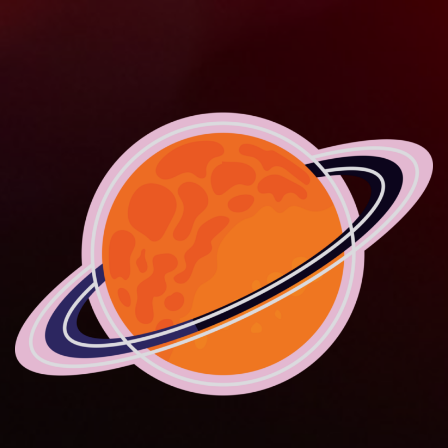
Skip
to
content