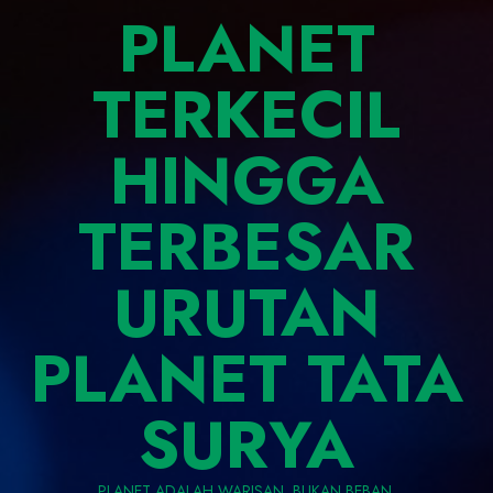
PLANET
TERKECIL
HINGGA
TERBESAR
URUTAN
PLANET TATA
SURYA
PLANET ADALAH WARISAN, BUKAN BEBAN.