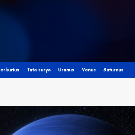
erkurius
Tata surya
Uranus
Venus
Saturnus