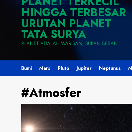
PLANET TERKECIL
HINGGA TERBESAR
URUTAN PLANET
TATA SURYA
PLANET ADALAH WARISAN, BUKAN BEBAN.
Bumi
Mars
Pluto
Jupiter
Neptunus
M
#Atmosfer