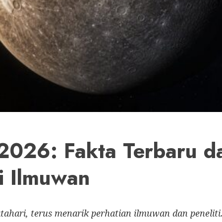
2026: Fakta Terbaru da
ti Ilmuwan
tahari, terus menarik perhatian ilmuwan dan peneliti