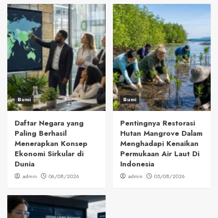
Bumi
Bumi
Daftar Negara yang
Pentingnya Restorasi
Paling Berhasil
Hutan Mangrove Dalam
Menerapkan Konsep
Menghadapi Kenaikan
Ekonomi Sirkular di
Permukaan Air Laut Di
Dunia
Indonesia
admin
06/08/2026
admin
05/08/2026