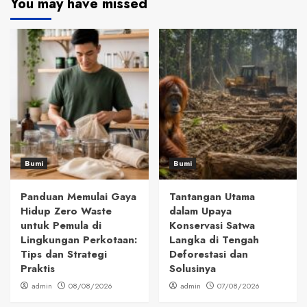
You may have missed
Bumi
Bumi
Panduan Memulai Gaya
Tantangan Utama
Hidup Zero Waste
dalam Upaya
untuk Pemula di
Konservasi Satwa
Lingkungan Perkotaan:
Langka di Tengah
Tips dan Strategi
Deforestasi dan
Praktis
Solusinya
admin
08/08/2026
admin
07/08/2026