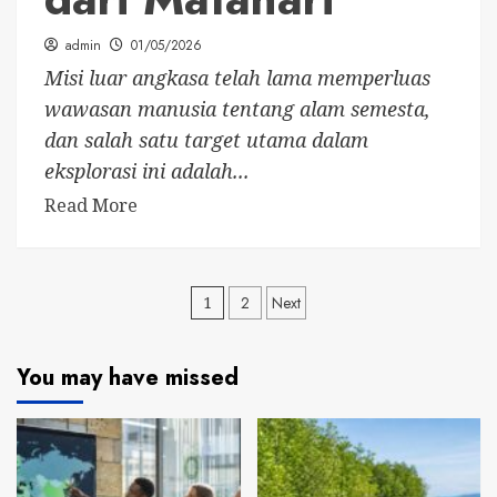
admin
01/05/2026
Misi luar angkasa telah lama memperluas
wawasan manusia tentang alam semesta,
dan salah satu target utama dalam
eksplorasi ini adalah...
Read More
Posts
1
2
Next
pagination
You may have missed