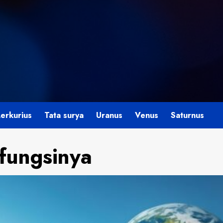
erkurius
Tata surya
Uranus
Venus
Saturnus
fungsinya