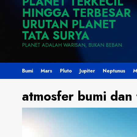
PLANET TERKECIL
HINGGA TERBESAR
URUTAN PLANET
TATA SURYA
PLANET ADALAH WARISAN, BUKAN BEBAN.
Bumi
Mars
Pluto
Jupiter
Neptunus
M
atmosfer bumi dan 