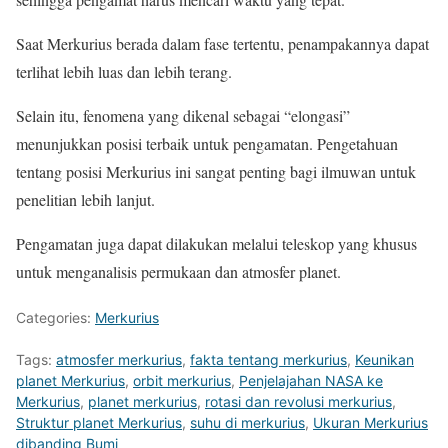
Saat Merkurius berada dalam fase tertentu, penampakannya dapat
terlihat lebih luas dan lebih terang.
Selain itu, fenomena yang dikenal sebagai “elongasi”
menunjukkan posisi terbaik untuk pengamatan. Pengetahuan
tentang posisi Merkurius ini sangat penting bagi ilmuwan untuk
penelitian lebih lanjut.
Pengamatan juga dapat dilakukan melalui teleskop yang khusus
untuk menganalisis permukaan dan atmosfer planet.
Categories:
Merkurius
Tags:
atmosfer merkurius
,
fakta tentang merkurius
,
Keunikan
planet Merkurius
,
orbit merkurius
,
Penjelajahan NASA ke
Merkurius
,
planet merkurius
,
rotasi dan revolusi merkurius
,
Struktur planet Merkurius
,
suhu di merkurius
,
Ukuran Merkurius
dibanding Bumi