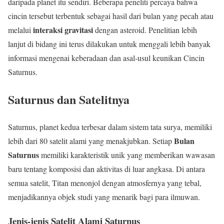
daripada planet itu sendiri. Beberapa peneliti percaya bahwa
cincin tersebut terbentuk sebagai hasil dari bulan yang pecah atau
interaksi gravitasi
melalui
dengan asteroid. Penelitian lebih
lanjut di bidang ini terus dilakukan untuk menggali lebih banyak
informasi mengenai keberadaan dan asal-usul keunikan Cincin
Saturnus.
Saturnus dan Satelitnya
Saturnus, planet kedua terbesar dalam sistem tata surya, memiliki
Bulan
lebih dari 80 satelit alami yang menakjubkan. Setiap
Saturnus
memiliki karakteristik unik yang memberikan wawasan
baru tentang komposisi dan aktivitas di luar angkasa. Di antara
semua satelit, Titan menonjol dengan atmosfernya yang tebal,
menjadikannya objek studi yang menarik bagi para ilmuwan.
Jenis-jenis Satelit Alami Saturnus