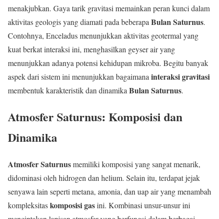
menakjubkan. Gaya tarik gravitasi memainkan peran kunci dalam
Bulan Saturnus
aktivitas geologis yang diamati pada beberapa
.
Contohnya, Enceladus menunjukkan aktivitas geotermal yang
kuat berkat interaksi ini, menghasilkan geyser air yang
menunjukkan adanya potensi kehidupan mikroba. Begitu banyak
interaksi gravitasi
aspek dari sistem ini menunjukkan bagaimana
Bulan Saturnus
membentuk karakteristik dan dinamika
.
Atmosfer Saturnus: Komposisi dan
Dinamika
Atmosfer Saturnus
memiliki komposisi yang sangat menarik,
didominasi oleh hidrogen dan helium. Selain itu, terdapat jejak
senyawa lain seperti metana, amonia, dan uap air yang menambah
komposisi gas
kompleksitas
ini. Kombinasi unsur-unsur ini
menciptakan lapisan atmosfer yang berfungsi dalam berbagai