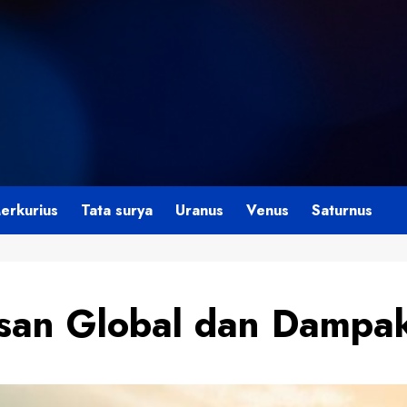
erkurius
Tata surya
Uranus
Venus
Saturnus
an Global dan Dampakn