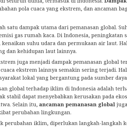
i seluruh dunia, termasuk di Indonesia.
Dampak 
rubahan pola cuaca yang ekstrem, dan ancaman bag
ah satu dampak utama dari pemanasan global. Suh
emisi gas rumah kaca. Di Indonesia, peningkatan 
ti kenaikan suhu udara dan permukaan air laut. H
g dan kehidupan laut lainnya.
ekstrem juga menjadi dampak pemanasan global te
n cuaca ekstrem lainnya semakin sering terjadi. 
asyarakat lokal yang bergantung pada sumber daya
n global terhadap iklim di Indonesia adalah ter
ak stabil dapat menyebabkan kerusakan pada ekos
wa. Selain itu,
ancaman pemanasan global
juga
kibat perubahan lingkungan.
k perubahan iklim, diperlukan langkah-langkah 