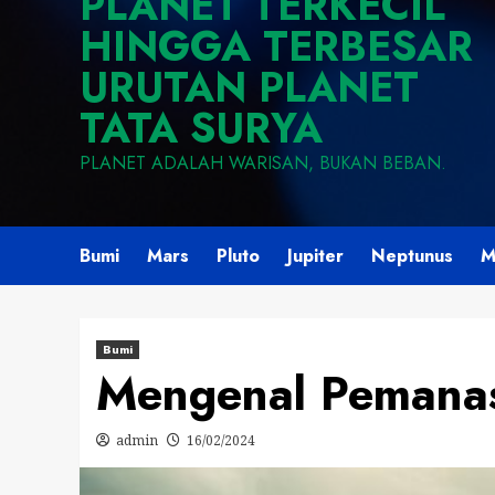
PLANET TERKECIL
HINGGA TERBESAR
URUTAN PLANET
TATA SURYA
PLANET ADALAH WARISAN, BUKAN BEBAN.
Bumi
Mars
Pluto
Jupiter
Neptunus
M
Bumi
Mengenal Pemanas
admin
16/02/2024