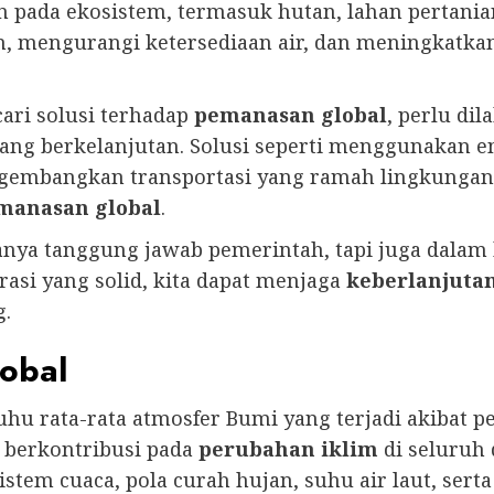
pada ekosistem, termasuk hutan, lahan pertanian
engurangi ketersediaan air, dan meningkatkan r
ari solusi terhadap
pemanasan global
, perlu di
ang berkelanjutan. Solusi seperti menggunakan e
ngembangkan transportasi yang ramah lingkungan
manasan global
.
ya tanggung jawab pemerintah, tapi juga dalam 
asi yang solid, kita dapat menjaga
keberlanjuta
g.
obal
hu rata-rata atmosfer Bumi yang terjadi akibat 
 berkontribusi pada
perubahan iklim
di seluruh 
em cuaca, pola curah hujan, suhu air laut, serta