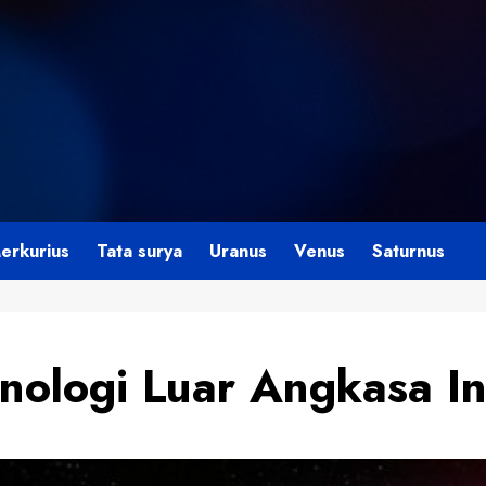
erkurius
Tata surya
Uranus
Venus
Saturnus
knologi Luar Angkasa I