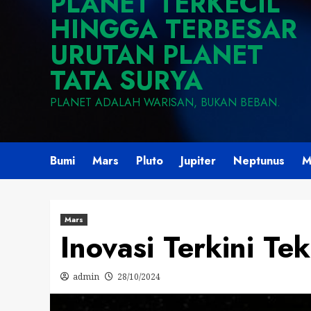
PLANET TERKECIL
HINGGA TERBESAR
URUTAN PLANET
TATA SURYA
PLANET ADALAH WARISAN, BUKAN BEBAN.
Bumi
Mars
Pluto
Jupiter
Neptunus
M
Mars
Inovasi Terkini Te
admin
28/10/2024