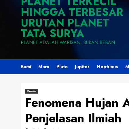
PLANET TERKECIL
HINGGA TERBESAR
URUTAN PLANET
TATA SURYA
PLANET ADALAH WARISAN, BUKAN BEBAN.
Bumi
Mars
Pluto
Jupiter
Neptunus
M
Venus
Fenomena Hujan As
Penjelasan Ilmiah