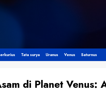
erkurius
Tata surya
Uranus
Venus
Saturnus
am di Planet Venus: A