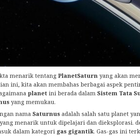
fakta menarik tentang
PlanetSaturn
yang akan me
an ini, kita akan membahas berbagai aspek pent
bagaimana
planet
ini berada dalam
Sistem Tata S
nus
yang memukau.
dengan nama
Saturnus
adalah salah satu planet yan
yang menarik untuk dipelajari dan dieksplorasi. 
suk dalam kategori
gas gigantik
. Gas-gas ini te