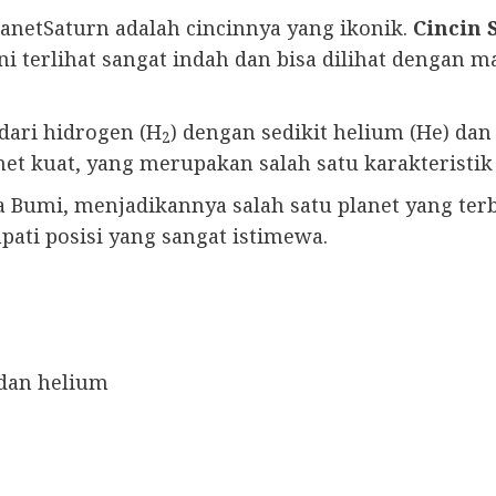
lanetSaturn adalah cincinnya yang ikonik.
Cincin 
ni terlihat sangat indah dan bisa dilihat dengan m
dari hidrogen (H
) dengan sedikit helium (He) dan 
2
t kuat, yang merupakan salah satu karakteristik
a Bumi, menjadikannya salah satu planet yang terb
ati posisi yang sangat istimewa.
 dan helium