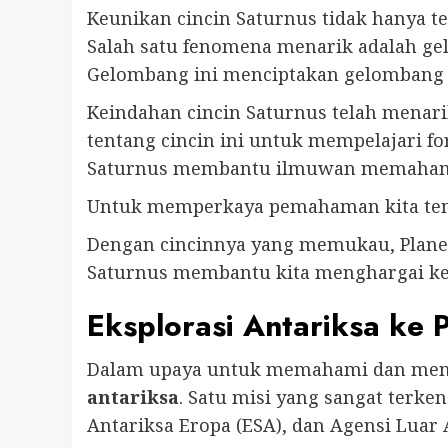
Keunikan cincin Saturnus tidak hanya te
Salah satu fenomena menarik adalah gelo
Gelombang ini menciptakan gelombang s
Keindahan cincin Saturnus telah menar
tentang cincin ini untuk mempelajari fo
Saturnus membantu ilmuwan memahami e
Untuk memperkaya pemahaman kita tent
Dengan cincinnya yang memukau, Plane
Saturnus membantu kita menghargai keaj
Eksplorasi Antariksa ke 
Dalam upaya untuk memahami dan mengu
antariksa
. Satu misi yang sangat terke
Antariksa Eropa (ESA), dan Agensi Luar A