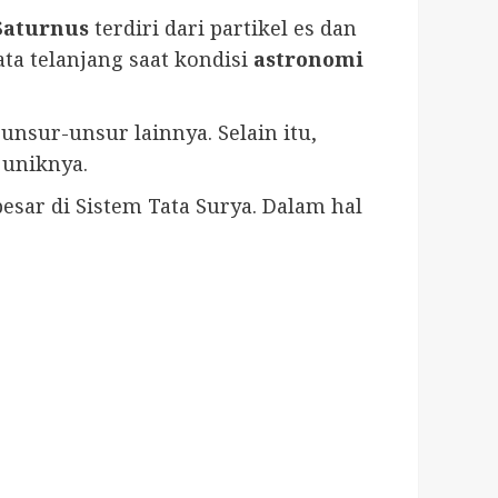
Saturnus
terdiri dari partikel es dan
ata telanjang saat kondisi
astronomi
unsur-unsur lainnya. Selain itu,
 uniknya.
esar di Sistem Tata Surya. Dalam hal