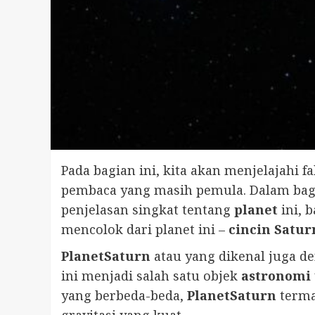
Pada bagian ini, kita akan menjelajahi 
pembaca yang masih pemula. Dalam bagi
penjelasan singkat tentang
planet
ini, 
mencolok dari planet ini –
cincin Satur
PlanetSaturn
atau yang dikenal juga 
ini menjadi salah satu objek
astronomi
yang berbeda-beda,
PlanetSaturn
terma
gravitasi yang kuat.