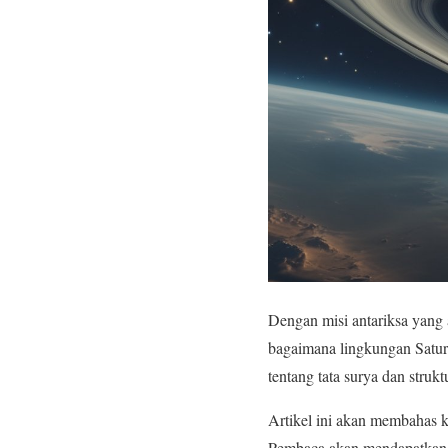
Dengan misi antariksa yang 
bagaimana lingkungan Satur
tentang tata surya dan struk
Artikel ini akan membahas k
Pembaca akan mendapatkan p