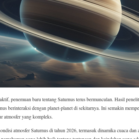
aktif, penemuan baru tentang Saturnus terus bermunculan. Hasil penel
nus berinteraksi dengan planet-planet di sekitarnya. Ini semakin me
tur atmosfer yang kompleks.
ondisi atmosfer Saturnus di tahun 2026, termasuk dinamika cuaca dan a
emahaman yang lebih baik tentang tantangan dan keindahan yang ada 