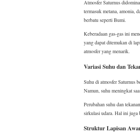
Atmosfer Saturnus didominasi
termasuk metana, amonia, da
berbatu seperti Bumi.
Keberadaan gas-gas ini me
yang dapat ditemukan di lapi
atmosfer yang menarik.
Variasi Suhu dan Teka
Suhu di atmosfer Saturnus be
Namun, suhu meningkat saat
Perubahan suhu dan tekanan
sirkulasi udara. Hal ini ju
Struktur Lapisan Awa