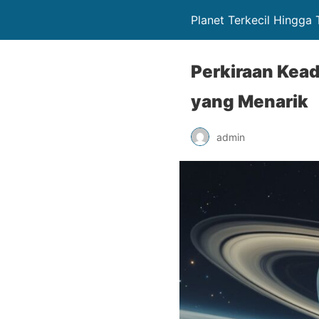
Planet Terkecil Hingga 
Perkiraan Kead
yang Menarik
admin