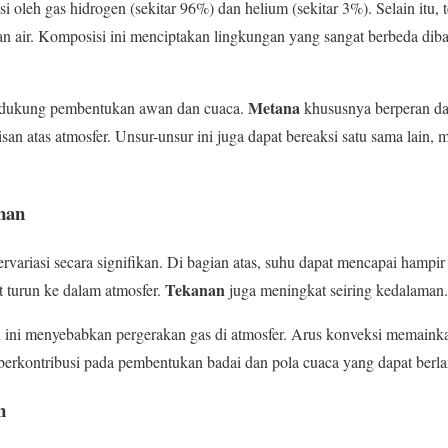
 oleh gas hidrogen (sekitar 96%) dan helium (sekitar 3%). Selain itu, t
n air. Komposisi ini menciptakan lingkungan yang sangat berbeda dib
Metana
ndukung pembentukan awan dan cuaca.
khususnya berperan d
san atas atmosfer. Unsur-unsur ini juga dapat bereaksi satu sama lain
nan
rvariasi secara signifikan. Di bagian atas, suhu dapat mencapai hampir 
Tekanan
 turun ke dalam atmosfer.
juga meningkat seiring kedalaman.
 ini menyebabkan pergerakan gas di atmosfer. Arus konveksi memaink
ga berkontribusi pada pembentukan badai dan pola cuaca yang dapat berl
n