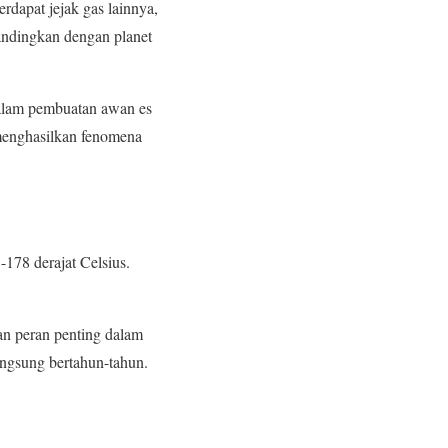
erdapat jejak gas lainnya,
andingkan dengan planet
alam pembuatan awan es
, menghasilkan fenomena
-178 derajat Celsius.
an peran penting dalam
angsung bertahun-tahun.