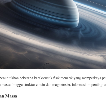
menunjukkan beberapa karakteristik fisik menarik yang memperkaya pe
massa, hingga struktur cincin dan magnetosfer, informasi ini penting 
an Massa