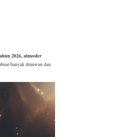
ahun 2026, atmosfer
mbuat banyak ilmuwan dan