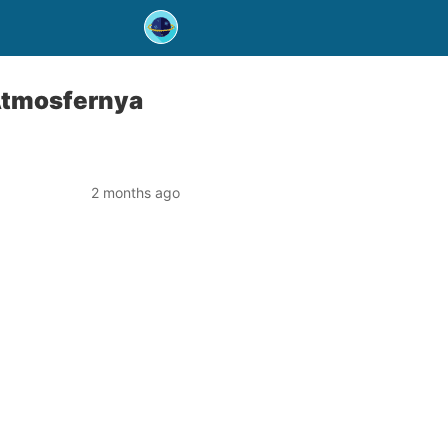
 Atmosfernya
2 months ago