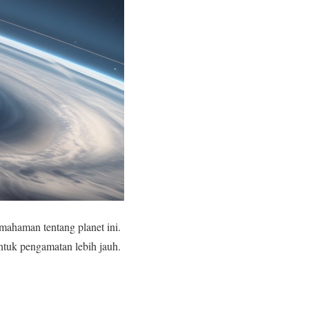
mahaman tentang planet ini.
untuk pengamatan lebih jauh.