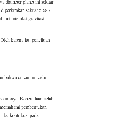
diameter planet ini sekitar
 diperkirakan sekitar 5.683
ami interaksi gravitasi
Oleh karena itu, penelitian
 bahwa cincin ini terdiri
sebelumnya. Keberadaan celah
ebih memahami pembentukan
in berkontribusi pada