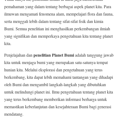
pemahaman yang dalam tentang berbagai aspek planet kita. Para
ilmuwan mengamati fenomena alam, mempelajari flora dan fauna,
serta menggali lebih dalam tentang sifat-sifat fisik dan kimia
Bumi. Semua penelitian ini menghasilkan perkembangan ilmiah
yang signifikan dan memperkaya pengetahuan kita tentang planet
kita.
penelitian Planet Bumi
Penjelajahan dan
adalah tanggung jawab
kita untuk menjaga bumi yang merupakan satu-satunya tempat
hunian kita. Melalui eksplorasi dan pengetahuan yang terus
berkembang, kita dapat lebih memahami tantangan yang dihadapi
oleh Bumi dan mengambil langkah-langkah yang dibutuhkan
untuk melindungi planet ini. Ilmu pengetahuan tentang planet kita
yang terus berkembang memberikan informasi berharga untuk
memastikan keberlanjutan dan kesejahteraan Bumi bagi generasi
mendatang.