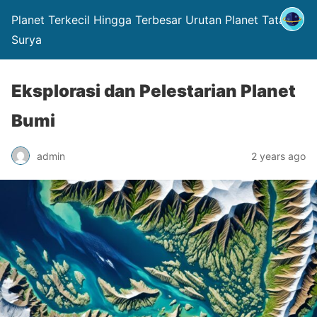
Planet Terkecil Hingga Terbesar Urutan Planet Tata
Surya
Eksplorasi dan Pelestarian Planet
Bumi
admin
2 years ago