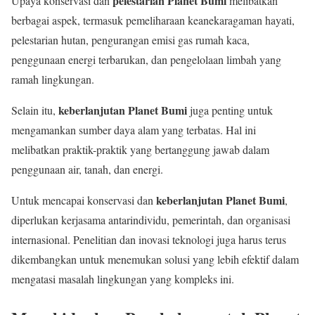
pelestarian Planet Bumi
Upaya konservasi dan
melibatkan
berbagai aspek, termasuk pemeliharaan keanekaragaman hayati,
pelestarian hutan, pengurangan emisi gas rumah kaca,
penggunaan energi terbarukan, dan pengelolaan limbah yang
ramah lingkungan.
keberlanjutan Planet Bumi
Selain itu,
juga penting untuk
mengamankan sumber daya alam yang terbatas. Hal ini
melibatkan praktik-praktik yang bertanggung jawab dalam
penggunaan air, tanah, dan energi.
keberlanjutan Planet Bumi
Untuk mencapai konservasi dan
,
diperlukan kerjasama antarindividu, pemerintah, dan organisasi
internasional. Penelitian dan inovasi teknologi juga harus terus
dikembangkan untuk menemukan solusi yang lebih efektif dalam
mengatasi masalah lingkungan yang kompleks ini.