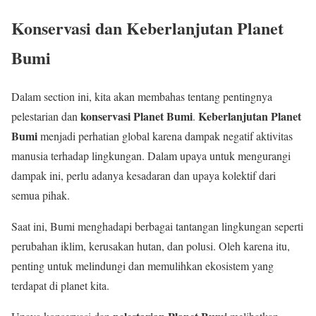
Konservasi dan Keberlanjutan Planet
Bumi
Dalam section ini, kita akan membahas tentang pentingnya
konservasi Planet Bumi
Keberlanjutan Planet
pelestarian dan
.
Bumi
menjadi perhatian global karena dampak negatif aktivitas
manusia terhadap lingkungan. Dalam upaya untuk mengurangi
dampak ini, perlu adanya kesadaran dan upaya kolektif dari
semua pihak.
Saat ini, Bumi menghadapi berbagai tantangan lingkungan seperti
perubahan iklim, kerusakan hutan, dan polusi. Oleh karena itu,
penting untuk melindungi dan memulihkan ekosistem yang
terdapat di planet kita.