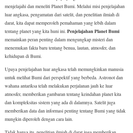
menjelajahi dan meneliti Planet Bumi. Melalui misi penjelajahan
luar angkasa, pengamatan dari satelit, dan penelitian ilmiah di
darat, kita dapat memperoleh pemahaman yang lebih dalam
Penjelajahan Planet Bumi
tentang planet yang kita huni ini.
memainkan peran penting dalam mengungkap misteri dan
menemukan fakta baru tentang benua, lautan, atmosfer, dan
kehidupan di Bumi.
Upaya penjelajahan luar angkasa telah memungkinkan manusia
untuk melihat Bumi dari perspektif yang berbeda. Astronot dan
wahana antariksa telah melakukan perjalanan jauh ke luar
atmosfer, memberikan gambaran tentang keindahan planet kita
dan kompleksitas sistem yang ada di dalamnya. Satelit juga
memberikan data dan informasi penting tentang Bumi yang tidak
mungkin diperoleh dengan cara lain.
Tidak hanya itu, penelitian ilmiah di darat juga memberikan